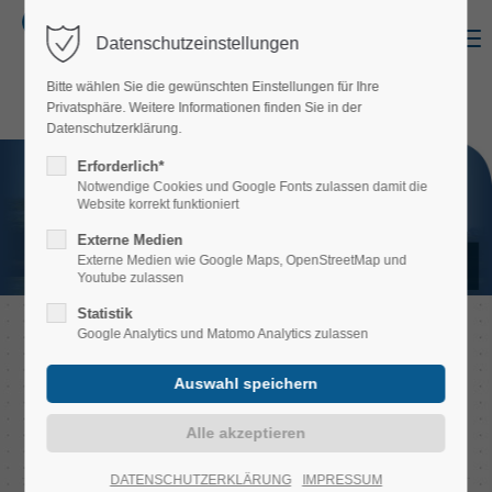
Menu
Datenschutzeinstellungen
Login
Bitte wählen Sie die gewünschten Einstellungen für Ihre
Username
Privatsphäre. Weitere Informationen finden Sie in der
Datenschutzerklärung.
Erforderlich*
Notwendige Cookies und Google Fonts zulassen damit die
Website korrekt funktioniert
Password
Externe Medien
DIE GANZE WELT
Externe Medien wie Google Maps, OpenStreetMap und
DES ALUMINIUMS
Youtube zulassen
Statistik
Google Analytics und Matomo Analytics zulassen
Login
Register
|
Lost your password?
Support
DATENSCHUTZERKLÄRUNG
IMPRESSUM