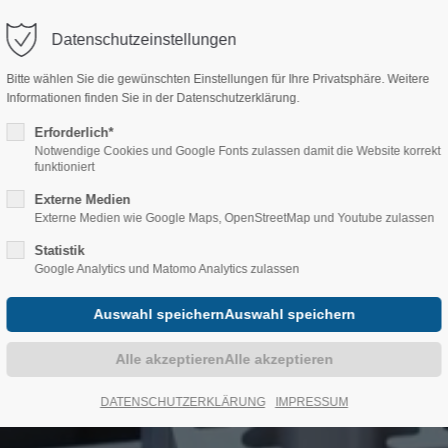
Datenschutzeinstellungen
rt
Get in touch
Bitte wählen Sie die gewünschten Einstellungen für Ihre Privatsphäre. Weitere
MÄRKTE &
Informationen finden Sie in der Datenschutzerklärung.
ÜBER UNS
KNOW-HOW
EXTRUSION
PROCESSING
 dolor sit amet:
Cybersteel Inc.
Erforderlich*
376-293 City Road, Suite 600
Notwendige Cookies und Google Fonts zulassen damit die Website korrekt
San Francisco, CA 94102
funktioniert
h
Externe Medien
/ 365days
Externe Medien wie Google Maps, OpenStreetMap und Youtube zulassen
Have any questions?
+44 1234 567 890
Statistik
Google Analytics und Matomo Analytics zulassen
Drop us a line
port for our customers
info@yourdomain.com
8:00am - 5:00pm
(GMT +1)
DATENSCHUTZERKLÄRUNG
IMPRESSUM