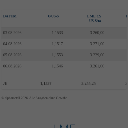
+44 1234 567 890
DATUM
€/US-$
LME CS
L
Drop us a line
US-$/to
info@yourdomain.com
03.08.2026
1,1533
3.260,00
About us
04.08.2026
1,1517
3.271,00
05.08.2026
Lorem ipsum dolor sit amet, consectetuer adipiscing
1,1553
3.229,00
elit.
06.08.2026
1,1546
3.261,00
Aenean commodo ligula eget dolor. Aenean massa.
Cum sociis natoque penatibus et magnis dis parturient
Æ
1,1537
3.255,25
3
montes, nascetur ridiculus mus. Donec quam felis,
ultricies nec.
© alphametall 2026. Alle Angaben ohne Gewähr.