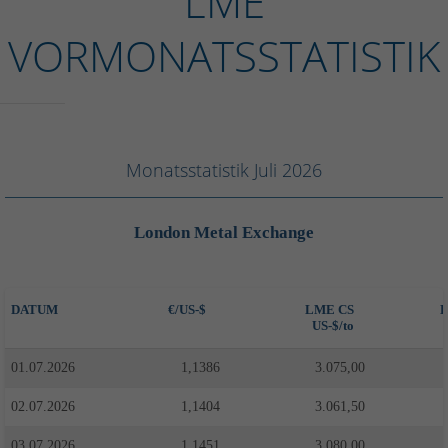
LME
VORMONATSSTATISTIK
Monatsstatistik Juli 2026
London Metal Exchange
DATUM
€/US-$
LME CS
L
US-$/to
01.07.2026
1,1386
3.075,00
02.07.2026
1,1404
3.061,50
03.07.2026
1,1451
3.080,00