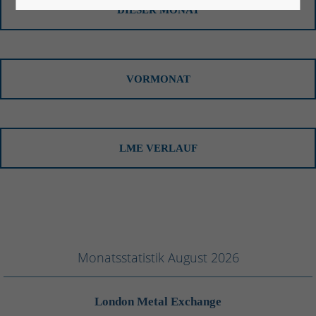
DIESER MONAT
Lorem ipsum dolor sit amet:
24h
VORMONAT
/ 365days
LME VERLAUF
We offer support for our customers
Mon - Fri 8:00am - 5:00pm
(GMT +1)
Get in touch
Cybersteel Inc.
376-293 City Road, Suite 600
Monatsstatistik August 2026
San Francisco, CA 94102
London Metal Exchange
Have any questions?