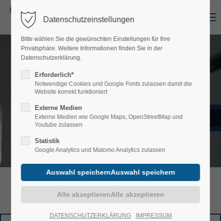
Menu
Datenschutzeinstellungen
Login
Bitte wählen Sie die gewünschten Einstellungen für Ihre
Benutzername
Privatsphäre. Weitere Informationen finden Sie in der
Datenschutzerklärung.
Erforderlich*
Notwendige Cookies und Google Fonts zulassen damit die
Website korrekt funktioniert
Passwort
Externe Medien
Externe Medien wie Google Maps, OpenStreetMap und
ALPHA ALUMINIUM
Youtube zulassen
EXTRUSION & PROCESSING
Statistik
Google Analytics und Matomo Analytics zulassen
Anmelden
LME STATISTIKEN
Register
|
Lost your password?
Support
DATENSCHUTZERKLÄRUNG
IMPRESSUM