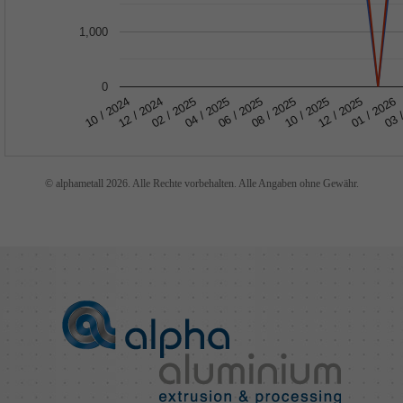
1,000
0
10 / 2024
12 / 2024
02 / 2025
04 / 2025
06 / 2025
08 / 2025
10 / 2025
12 / 2025
01 / 2026
03 
© alphametall 2026. Alle Rechte vorbehalten. Alle Angaben ohne Gewähr.